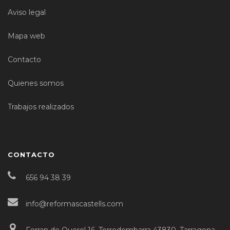
Aviso legal
Mapa web
Contacto
Quienes somos
Trabajos realizados
CONTACTO
656 94 38 39
info@reformascastells.com
Ferran de Querol 16, Torredembarra 43830, Tarragona